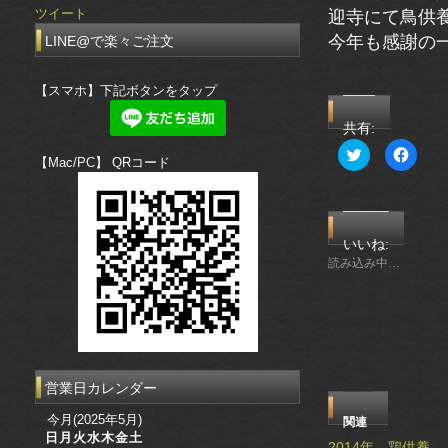
ツイート
迎寺にて鳥供
今年も感謝の
LINE@で楽々ご注文
【スマホ】下記ボタンをタップ
共有:
ク
Faceb
【Mac/PC】 QRコード
リ
で
ッ
共
ク
有
し
す
て
る
Twitter
に
で
は
いいね:
共
ク
有
リ
読み込み中…
(新
ッ
し
ク
い
し
ウ
て
ィ
く
ン
だ
ド
さ
ウ
い
で
(新
開
し
営業日カレンダー
き
い
ま
ウ
す)
ィ
今月(2025年5月)
関連
ン
日
月
火
水
木
金
土
ド
2014年 鶏供養